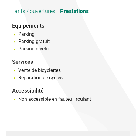
Tarifs / ouvertures
Prestations
Une solution pratique pour profiter pleinement de
son séjour vélo en Ardèche et rouler en toute
tranquillité.
Equipements
Paiement possible en espèces, chèque ou carte
Parking
bancaire.
Parking gratuit
Parking à vélo
Services
Vente de bicyclettes
Réparation de cycles
Accessibilité
Non accessible en fauteuil roulant