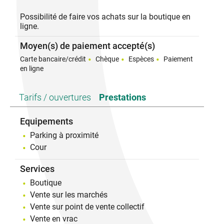
Possibilité de faire vos achats sur la boutique en
Achat en ligne: https://savon-jumens.com
ligne.
UNE GAMME DE 6 SAVONS
Moyen(s) de paiement accepté(s)
Dosés à 40% de lait de jument, élaborés pour
répondre à tous types de peaux.
Carte bancaire/crédit
Chèque
Espèces
Paiement
Garantis sans palme, sans parfums ou colorants de
en ligne
synthèse, sans paraben, sans EDTA ou autres
conservateurs. ARTISAN ECO- RESPONSABLE
(Matière première d'origine biologique certifiée, et
Tarifs / ouvertures
Prestations
principalement local).
Equipements
Shampoing CRINIÈRE: shampoing solide dosé à
10% de lait de jument convient à tous types de
Parking à proximité
cheveux.
Cour
Services
Boutique
Vente sur les marchés
Vente sur point de vente collectif
Vente en vrac