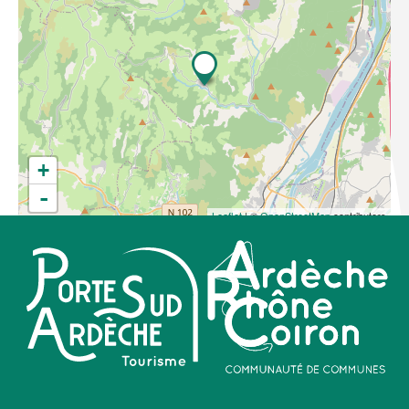
+
-
Leaflet
| ©
OpenStreetMap
contributors