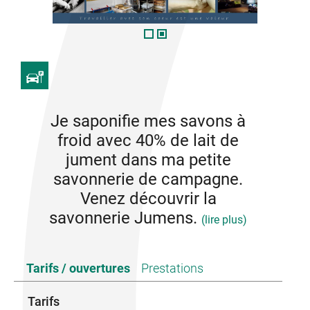
Je saponifie mes savons à
froid avec 40% de lait de
jument dans ma petite
savonnerie de campagne.
Venez découvrir la
savonnerie Jumens.
(lire plus)
Je partagerai avec vous mon expérience de
Tarifs / ouvertures
Prestations
savonnière et ma passion pour les chevaux.
Possibilité de faire aussi vos achats sur ma
Tarifs
boutique en ligne.