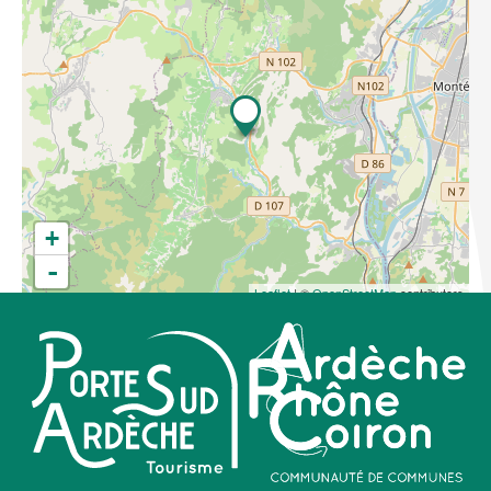
+
-
Leaflet
| ©
OpenStreetMap
contributors