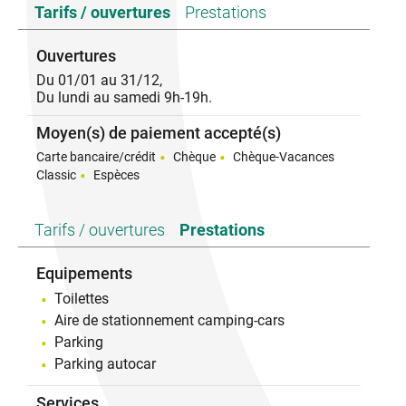
Tarifs / ouvertures
Prestations
vignerons et des produits du terroir.
Dans la salle d'exposition du caveau vous pourrez
admirer de mars à décembre des œuvres d'artistes
Ouvertures
variés : textiles, peintures, sculptures, photographies,
Du 01/01 au 31/12,
verreries, etc.
Du lundi au samedi 9h-19h.
Entrée libre aux heures d'ouverture du caveau.
Centre équestre à proximité.
Moyen(s) de paiement accepté(s)
Carte bancaire/crédit
Chèque
Chèque-Vacances
Classic
Espèces
Tarifs / ouvertures
Prestations
Equipements
Toilettes
Aire de stationnement camping-cars
Parking
Parking autocar
Services