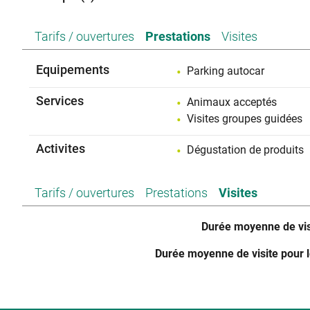
C'est à proximité du petit village d'Alba-la-Romaine, où l
découverts, que nous avons conçu notre propre cuverie : le
Tarifs / ouvertures
Prestations
Visites
thermorégulées en inox pour contrôler la fermentation so
de pointe. Comme en Bourgogne, l'élevage traditionnel 
Equipements
Parking autocar
Innovation et respect des traditions, deux poi
Services
Animaux acceptés
Visites groupes guidées
Activites
Dégustation de produits
Tarifs / ouvertures
Prestations
Visites
Durée moyenne de vis
Durée moyenne de visite pour 