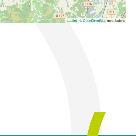
Leaflet
| ©
OpenStreetMap
contributors