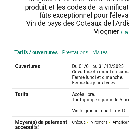
produit et les codes de la vinific
fûts exceptionnel pour l'éle
Vin de pays des Coteaux de l'Ard
Viognier
(lir
Depuis plus de 200 ans, la famille LATOUR offre à ses clie
Tarifs / ouvertures
Prestations
Visites
les meilleurs vins. Pour parfaire cette image, Louis LAT
Vin de Pays (IGP) sur un terroir inattendu mais idéal 
Ardèche.
Ouvertures
Du 01/01 au 31/12/2025
Ce terroir ardéchois se prête parfaitement à la produc
Ouverture du mardi au same
cultivé en Bourgogne. La chaleur du climat méridional est
Fermé lundi et dimanche.
du Coiron. Le sol argilo-calcaire comme en Bourgogne, n
Fermé les jours fériés.
les vendanges pré
Grâce au Chardonnay d’Ardèche de la Maison LATOUR, le 
Tarifs
Accès libre.
amateurs de vins fins, figure désormais sur la carte de
Tarif groupe à partir de 5 p
Après avoir soigneusement sélectionné les parcelles, l
viticulteurs locaux sur plus de 300 hectares. La vendange
Visite groupe à partir de 10
défini est acheminée jusqu'à la cuverie Latour à Alba o
totalité de la récolte. Au terme de deux années de travai
Moyen(s) de paiement
Chèque
Virement
American
Grand Ardèch
accepté(s)