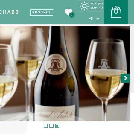
Min. 24°
Max. 35°
 CHABB
GROUPES
0
FR
s
Terre de vin
Carte touristique
Sites et musées
 Vignobles et
Nos sites et musées
uvertes
e
Patrimoine médiéval
nes viticoles
Les grottes
producteurs
Terre d’industrie
tapes savoureuses
tes et artisans
rte