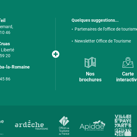
eil
Quelques suggestions...
 Semard,
Partenaires de l’office de tourism
 10 46
Newsletter Office de Tourisme
Cruas
 Liberté
 59 20
lba-la-Romaine
Nos
Carte
 45 86
brochures
interacti