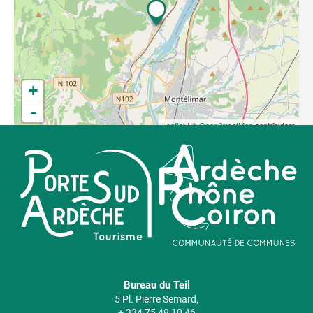
+
-
Leaflet
| ©
OpenStreetMap
contributors
Bureau du Teil
5 Pl. Pierre Semard,
+ 334 75 49 10 46