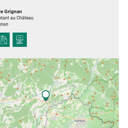
de Grignan
ntant au Château
gnan