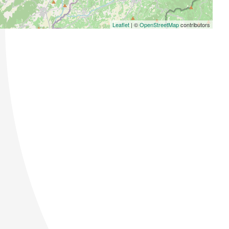
Leaflet
| ©
OpenStreetMap
contributors