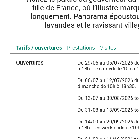
fille de France, où l’illustre ma
longuement. Panorama époustoufl
lavandes et le ravissant vill
Visitez le palais du comte de Grignan, gouverneur du roi S
Tarifs / ouvertures
Prestations
Visites
fille de la marquise de Sévigné et plus jolie fille de
château et destine à sa chère fille des centaines de let
monument, riche de 1000 ans d’histoire, offre un panor
Ouvertures
Du 29/06 au 05/07/2026 du 
Ventoux, les lavandes et Grignan, l’un des
à 18h. Le samedi de 10h à 
En 2026, plongez au cœur d’un siècle de légende, avec la
Marquise et l’inauguration du deuxième étage du châtea
Du 06/07 au 12/07/2026 du
dimanche de 10h à 18h30.
Du 13/07 au 30/08/2026 tou
Du 31/08 au 13/09/2026 tou
Du 14/09 au 20/09/2026 du 
à 18h. Les week-ends de 10