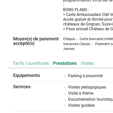
programmation, infos sur w
-
BONS PLANS :
> Carte Ambassadeur Clef d
Accès gratuit et illimité pou
châteaux de Grignan, Suze-
> Pass annuel Château de Gr
Moyen(s) de paiement
Chèque
Carte bancaire/crédi
accepté(s)
Vacances Classic
Paiement s
Jeunes
Tarifs / ouvertures
Prestations
Visites
Equipements
Parking à proximité
Services
Visites pédagogiques
Visite à thème
Documentation touristiq
Visites guidées