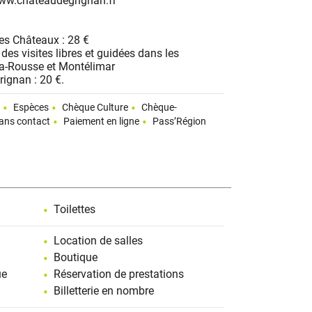
ww.chateaudegrignan.fr
es Châteaux : 28 €
r des visites libres et guidées dans les
la-Rousse et Montélimar
ignan : 20 €.
t
Espèces
Chèque Culture
Chèque-
ans contact
Paiement en ligne
Pass’Région
Toilettes
Location de salles
Boutique
ue
Réservation de prestations
Billetterie en nombre