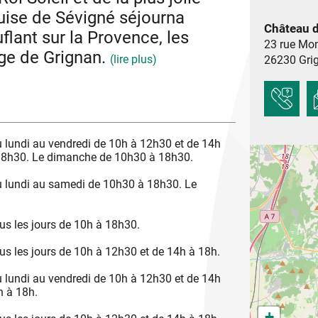
déplacement
rquise de Sévigné séjourna
Aires camping-cars
Château 
ant sur la Provence, les
23 rue Mo
age de Grignan.
(lire plus)
26230
Gri
oleil en Provence, et de son épouse Françoise,
 France. La Marquise séjourne longuement au
tres, qui la rendront immensément célèbre. Le
ama époustouflant sur la Provence, le Mont-
lundi au vendredi de 10h à 12h30 et de 14h
 plus beaux villages de France.
18h30. Le dimanche de 10h30 à 18h30.
 célébration des 400 ans de la naissance de la
u, entièrement revisité et consacré au 17e.
 lundi au samedi de 10h30 à 18h30. Le
s les jours de 10h à 18h30.
s les jours de 10h à 12h30 et de 14h à 18h.
lundi au vendredi de 10h à 12h30 et de 14h
h à 18h.
+