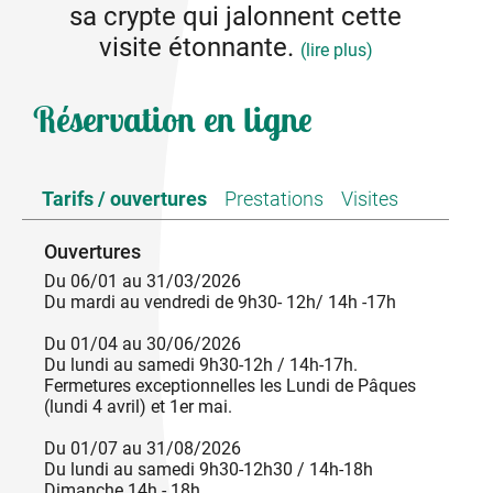
sa crypte qui jalonnent cette
visite étonnante.
(lire plus)
Visiter l’abbatiale Sainte-Marie de Cruas est
Réservation en ligne
l’opportunité de comprendre le fonctionnement
d’une communauté monastique à l’époque
médiévale et de découvrir de véritables trésors.
Trésor d’architecture tout d’abord, avec cet
Tarifs / ouvertures
Prestations
Visites
ensemble dans un pur style Roman très homogène
et impressionnant. L'autre trésor de cette église est
Ouvertures
sa tribune monastique, par la qualité de ses
sculptures et sa rareté. Le priant se trouvant dans la
Du 06/01 au 31/03/2026
crypte fait partie des éléments phare de ce
Du mardi au vendredi de 9h30- 12h/ 14h -17h
monument. Enfin, la mosaïque du 12e siècle, dans
le chœur de l’édifice, touche le visiteur par sa
Du 01/04 au 30/06/2026
beauté.
Du lundi au samedi 9h30-12h / 14h-17h.
Fermetures exceptionnelles les Lundi de Pâques
L’équipe des guides de l’Office du Tourisme vous
(lundi 4 avril) et 1er mai.
accueillera avec plaisir afin de vous faire découvrir
ce joyau.
Du 01/07 au 31/08/2026
Du lundi au samedi 9h30-12h30 / 14h-18h
Dimanche 14h - 18h.