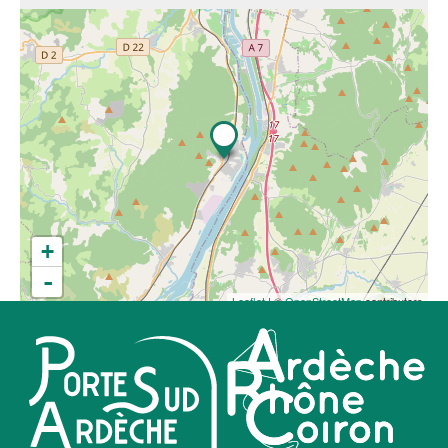
+
-
Leaflet
| ©
OpenStreetMap
contributors