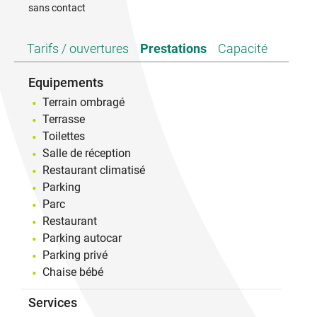
sans contact
À savoir notre salle peut accueillir jusqu'à 50
personnes en places assises et
Tarifs / ouvertures
Prestations
Capacité
jusqu’à 70 en apéritif dînatoire.
Equipements
Terrain ombragé
Terrasse
Toilettes
Salle de réception
Restaurant climatisé
Parking
Parc
Restaurant
Parking autocar
Parking privé
Chaise bébé
Services