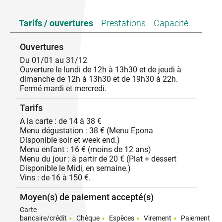
Amoureux de la cuisine, des produits sains, locaux
Tarifs / ouvertures
Prestations
Capacité
et du bon vin, nous avons créé un lieu ou règne
partage et convivialité. Les jus réduisent pendant 3
jours au bord du feu, les glaces sont toutes faites
Ouvertures
avec des produits frais, la viande provient d'Ardèche
Du 01/01 au 31/12
et de ses alentours...
Ouverture le lundi de 12h à 13h30 et de jeudi à
En salle, c'est Chloé qui œuvre, passionnée de vins,
dimanche de 12h à 13h30 et de 19h30 à 22h.
après une formation à Suze la Rousse, elle propose
Fermé mardi et mercredi.
un large choix de vins de la Vallée du Rhône (mais
pas que). Et parce que le vin est une histoire de
Tarifs
partage et de convivialité également, tous les
domaines sont sélectionnés avec soin, parce qu’ils
A la carte : de 14 à 38 €
correspondent à nos attentes : De vrais producteurs
Menu dégustation : 38 € (Menu Epona
talentueux, amoureux de leurs vignes et capables de
Disponible soir et week end.)
partager leur savoir-faire et leur passion en
Menu enfant : 16 € (moins de 12 ans)
respectant scrupuleusement la nature et les sols.
Menu du jour : à partir de 20 € (Plat + dessert
Nous proposons des vins certifiés Biologiques,,
Disponible le Midi, en semaine.)
Biodynamiques et Natures. Nous faisons une
Vins : de 16 à 150 €.
cuisine simple, une cuisine de partage et régressive.
Nous vous invitons à venir à notre rencontre afin de
Moyen(s) de paiement accepté(s)
vous faire passer un bon moment chez EPONA à
Carte
BAIX.
bancaire/crédit
Chèque
Espèces
Virement
Paiement
Au plaisir de vous recevoir. Chloé&Pierre