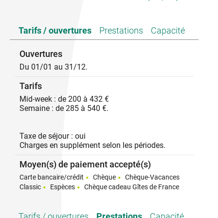
Accès par les anciennes ruelles pavées, entrée par la
Tarifs / ouvertures
Prestations
Capacité
cour fermée.
Gîte 2 : Séjour, c.cuisine toute équipée, coin salon,
canapé, 1ch (2 lits 1 pers), 2ch (2 lits 2 pers),
Ouvertures
s.d'eau, wc, chauffage électrique, terrasse solarium
Du 01/01 au 31/12.
avec accès par la chambre, balcon plein sud avec
superbe vue sur la vallée.
Tarifs
A l'intérieur des remparts, des ruelles pittoresques, le
village d' Aubignas surprend ses visiteurs.
Mid-week : de 200 à 432 €
Montélimar 14km.
Semaine : de 285 à 540 €.
Taxe de séjour : oui
Charges en supplément selon les périodes.
Moyen(s) de paiement accepté(s)
Carte bancaire/crédit
Chèque
Chèque-Vacances
Classic
Espèces
Chèque cadeau Gîtes de France
Tarifs / ouvertures
Prestations
Capacité