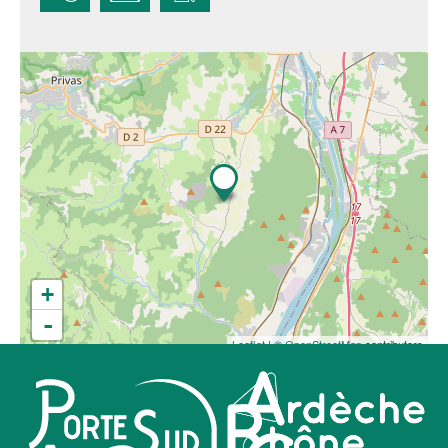
+
-
Leaflet
| ©
OpenStreetMap
contributors