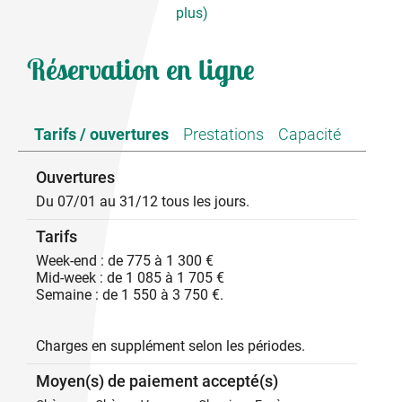
plus)
Séjour/coin-cuisine tout équipé, joli salon avec
Réservation en ligne
canapés, bibliothèque, 3ch(3 lits 2 pers), 1ch(1 lit 1
pers), 1ch(1 lit 2 pers, 2 lits 1 pers), s.de bain,
s.d'eau, 2 wc, ch.central, belle terrasse en bois
ombragée par la tonnelle, bains de soleil. Nous
Tarifs / ouvertures
Prestations
Capacité
sommes à 17km de la jolie ville fleurie de
Montélimar (capitale du nougat, base de loisirs) et à
Ouvertures
15km de Privas (capitale du marron glacé, tous
commerces et activités).
Du 07/01 au 31/12 tous les jours.
Tarifs
Week-end : de 775 à 1 300 €
Mid-week : de 1 085 à 1 705 €
Semaine : de 1 550 à 3 750 €.
Charges en supplément selon les périodes.
Moyen(s) de paiement accepté(s)