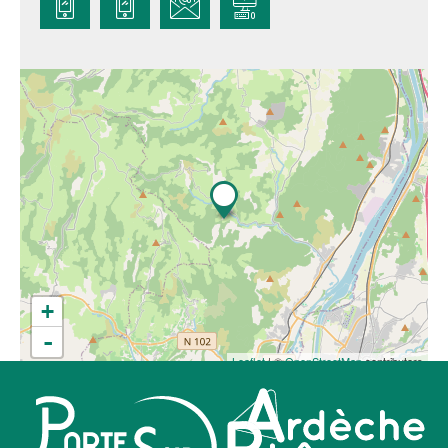
+
-
Leaflet
| ©
OpenStreetMap
contributors