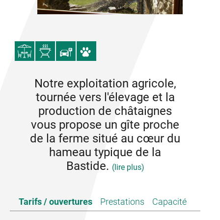
Notre exploitation agricole,
tournée vers l'élevage et la
production de châtaignes
vous propose un gîte proche
de la ferme situé au cœur du
hameau typique de la
Bastide.
(lire plus)
Gite situé dans un hameau calme et pittoresque,
Tarifs / ouvertures
Prestations
Capacité
construit sur un piton basaltique aux contreforts du
plateau du Coiron, ou calme et tranquillité berceront