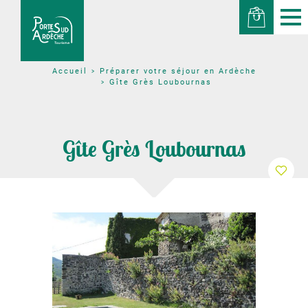
Préparer votre séjour en Ardèche
Accueil
Gîte Grès Loubournas
Gîte Grès Loubournas