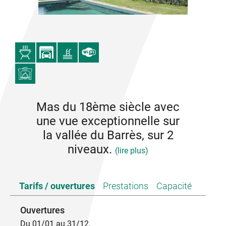
Mas du 18ème siècle avec
une vue exceptionnelle sur
la vallée du Barrès, sur 2
niveaux.
(lire plus)
En plein cœur de l'Ardèche du Sud, dans un site
Tarifs / ouvertures
Prestations
Capacité
exceptionnel, sur les flancs d'une petite montagne
culminant à 600m, belle ferme du XVIIIème rénovée
dans un style traditionnel à louer toute l'année.
Ouvertures
Du 01/01 au 31/12.
8 pièces dont 6 chambres - 2 salles de bains - 2