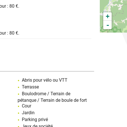
our : 80 €.
+
-
our : 80 €.
Abris pour vélo ou VTT
Terrasse
Boulodrome / Terrain de
pétanque / Terrain de boule de fort
Cour
Jardin
Parking privé
Jeux de société