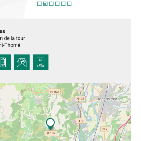
sas
 de la tour
nt-Thomé