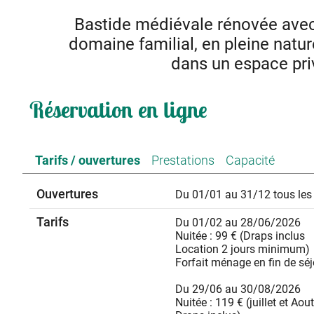
Bastide médiévale rénovée avec
domaine familial, en pleine nature
dans un espace pri
Bastide médiévale rénovée avec soin en Ardèche méridio
Réservation en ligne
Escoutay avec les alentours Privatif vous disposez d'
séjour/salon un WC indépendant, à l'étage: la salle de b
petite avec 1 lit de 2x80cm. Une grande terrasse ombragé
bord de la riviè
Tarifs / ouvertures
Prestations
Capacité
Ouvertures
Du 01/01 au 31/12 tous les 
Tarifs
Du 01/02 au 28/06/2026
Nuitée : 99 € (Draps inclus
Location 2 jours minimum)
Forfait ménage en fin de séj
Du 29/06 au 30/08/2026
Nuitée : 119 € (juillet et A