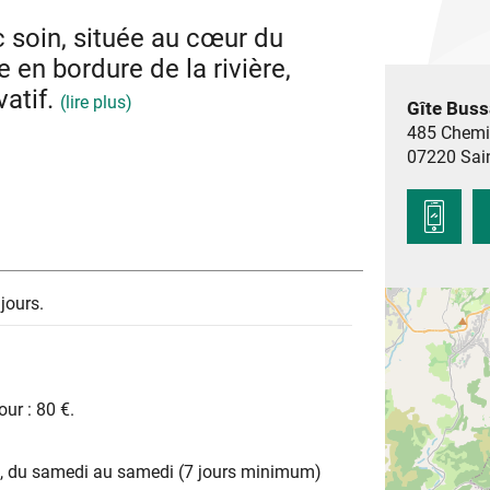
 soin, située au cœur du
 en bordure de la rivière,
vatif.
(lire plus)
Gîte Bus
485 Chemin
07220
Sai
nale pour 6 personnes au bord de la rivière
une d'une cuisine équipée indépendante, un
ain, 3 chambres 2 avec lit 140 cm, et 1 plus
e bien exposée, Salon de jardin, Barbecue. Au
re.
jours.
our : 80 €.
out, du samedi au samedi (7 jours minimum)