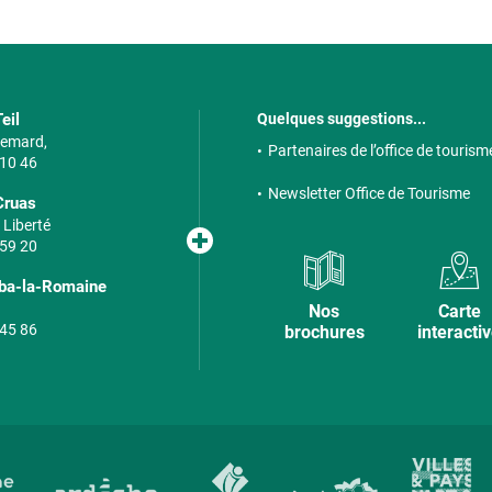
eil
Quelques suggestions...
 Semard,
Partenaires de l’office de tourism
 10 46
Newsletter Office de Tourisme
Cruas
 Liberté
 59 20
lba-la-Romaine
Nos
Carte
 45 86
brochures
interacti