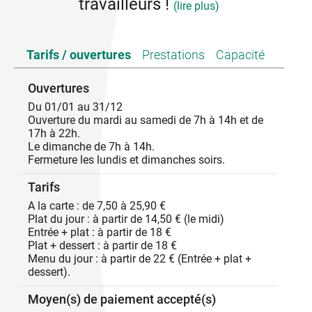
travailleurs !
(lire plus)
Les Terrasses du Rhône sont un lieu vivant où se
Tarifs / ouvertures
Prestations
Capacité
mêlent convivialité et partage :
Le bar, un espace de détente et d’échanges, où l’on
Ouvertures
déguste des boissons dans une ambiance
Du 01/01 au 31/12
chaleureuse.
Ouverture du mardi au samedi de 7h à 14h et de
17h à 22h.
Le restaurant, un lieu de rencontre où vous pourrez
Le dimanche de 7h à 14h.
savourer une cuisine maison, à base de produits de
Fermeture les lundis et dimanches soirs.
saison.
Ouvert sur son environnement, Les Terrasses du
Tarifs
Rhône se trouvent en bordure de la ViaRhona. Elles
sont idéales pour accueillir aussi bien les locaux, les
A la carte : de 7,50 à 25,90 €
touristes, les cyclistes que les travailleurs à tout
Plat du jour : à partir de 14,50 € (le midi)
moment de la journée et même en soirée pendant la
Entrée + plat : à partir de 18 €
période estival pour y déguster un dessert vu sur le
Plat + dessert : à partir de 18 €
Rhône .
Menu du jour : à partir de 22 € (Entrée + plat +
dessert).
C'est avec plaisir que nous recevons les groupes sur
rendez-vous.
Moyen(s) de paiement accepté(s)
Service traiteur : possible également.