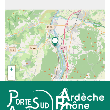
+
-
Leaflet
| ©
OpenStreetMap
contributors