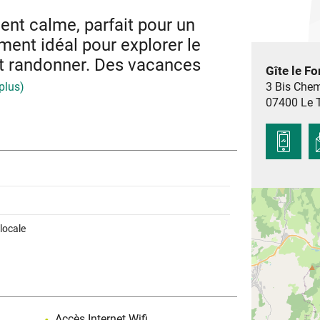
nt calme, parfait pour un
ent idéal pour explorer le
 et randonner. Des vacances
Gîte le Fo
 plus)
3 Bis Chem
07400
Le T
dant 40m²
entre ville
ces :
, four, plaque électrique, micro-onde, ouvrant
canapé, bureau.
cm, grande armoire.
ve-linge.
locale
Accès Internet Wifi