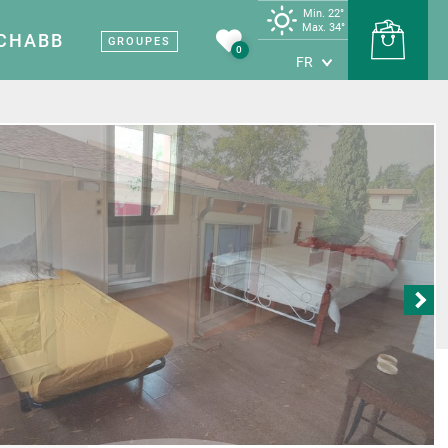
Min. 22°
Max. 34°
 CHABB
GROUPES
0
FR
s
Terre de vin
Carte touristique
Sites et musées
 Vignobles et
Nos sites et musées
vertes
e
Patrimoine médiéval
nes viticoles
Les grottes
roducteurs
Terre d’industrie
tapes savoureuses
tes et artisans
te