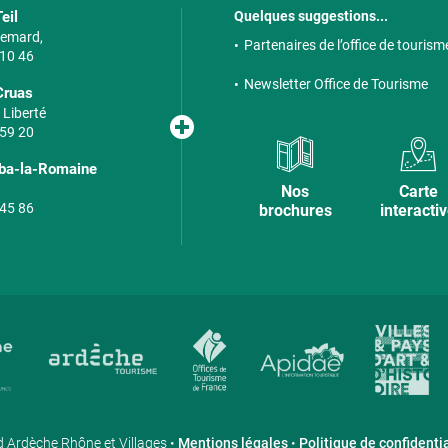
eil
Quelques suggestions...
 Semard,
Partenaires de l’office de tourism
 10 46
Newsletter Office de Tourisme
Cruas
 Liberté
 59 20
lba-la-Romaine
Nos
Carte
 45 86
brochures
interacti
 Ardèche Rhône et Villages •
Mentions légales
•
Politique de confidentia