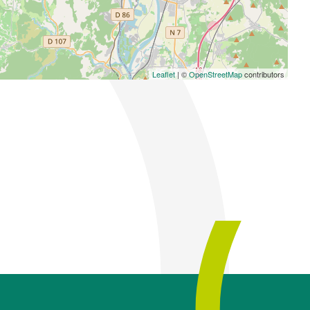
Leaflet
| ©
OpenStreetMap
contributors