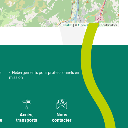
Leaflet
| ©
OpenStreetMap
contributors
e
Hébergements pour professionnels en
mission
Accès,
Nous
ve
transports
contacter