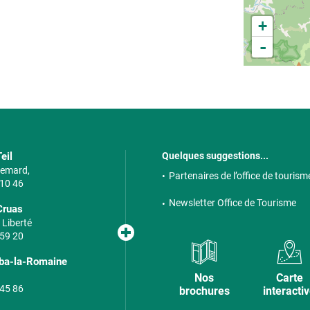
+
-
eil
Quelques suggestions...
 Semard,
Partenaires de l’office de tourism
 10 46
Newsletter Office de Tourisme
Cruas
 Liberté
 59 20
lba-la-Romaine
Nos
Carte
 45 86
brochures
interacti