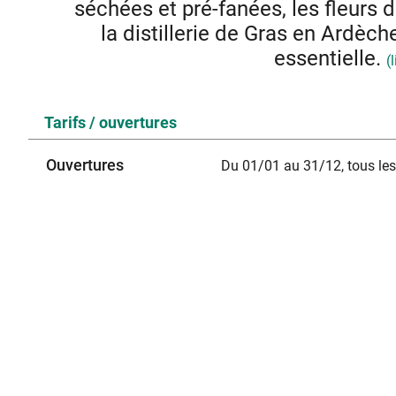
séchées et pré-fanées, les fleurs
la distillerie de Gras en Ardèche
essentielle.
(
En moyenne, un hectare de lavande produit e
Tarifs / ouvertures
Un feuillage gris argenté et un parfum toute l’année, des 
de ces plantes faciles à vivre qui offrent tou
Ouvertures
Du 01/01 au 31/12, tous les