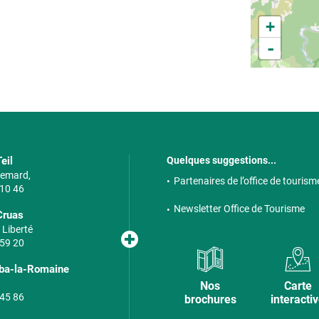
+
-
eil
Quelques suggestions...
 Semard,
Partenaires de l’office de tourism
 10 46
Newsletter Office de Tourisme
Cruas
 Liberté
 59 20
lba-la-Romaine
Nos
Carte
 45 86
brochures
interacti