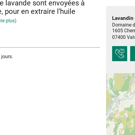
 de lavande sont envoyées à
, pour en extraire l'huile
Lavandin
lire plus)
Domaine d
1605 Chem
nviron 15 kg d'huile essentielle.
07400
Val
fleurs la moitié de l’année, la lavande est une
jours un effet décoratif au jardin.
 jours.