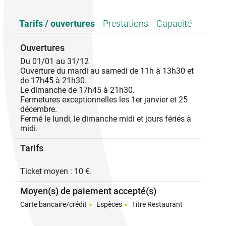
Pétrie sur place chaque matin, la pâte permet de
Tarifs / ouvertures
Prestations
Capacité
proposer une quarantaine de pizzas garnies de
produits frais allant des plus classiques au plus
gourmandes.
Ouvertures
Du 01/01 au 31/12
Ouverture du mardi au samedi de 11h à 13h30 et
de 17h45 à 21h30.
Le dimanche de 17h45 à 21h30.
Fermetures exceptionnelles les 1er janvier et 25
décembre.
Fermé le lundi, le dimanche midi et jours fériés à
midi.
Tarifs
Ticket moyen : 10 €.
Moyen(s) de paiement accepté(s)
Carte bancaire/crédit
Espèces
Titre Restaurant