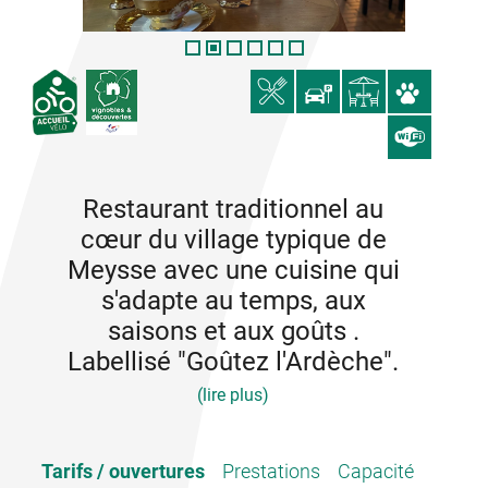
Restaurant traditionnel au
cœur du village typique de
Meysse avec une cuisine qui
s'adapte au temps, aux
saisons et aux goûts .
Labellisé "Goûtez l'Ardèche".
(lire plus)
L'équipe du Marmitroll vous accueille au cœur du
Tarifs / ouvertures
Prestations
Capacité
village dans un cadre convivial, sur sa terrasse