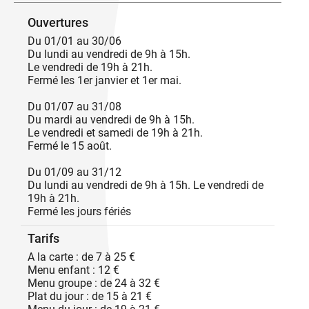
ombragée en été ou près de sa cheminée en hiver.
Nous vous proposons une cuisine traditionnelle,
Ouvertures
généreuse, composée de produits frais et de saison.
Du 01/01 au 30/06
Possibilité d'ouverture un soir de semaine ou le
Du lundi au vendredi de 9h à 15h.
dimanche hors saison pour des groupes à partir
Le vendredi de 19h à 21h.
d'une quinzaine de personne, sur réservation au
Fermé les 1er janvier et 1er mai.
minimum une semaine à l'avance.
Notre établissement est sélectionné « Goûtez
Du 01/07 au 31/08
l'Ardèche ».
Du mardi au vendredi de 9h à 15h.
''La cuisine du Marmitroll a accueilli son nouveau
Le vendredi et samedi de 19h à 21h.
Chef Noé Pallier le 30 septembre 2024. Sa cuisine
Fermé le 15 août.
traditionnelle mais remplie d'inventions
personnelles la rende à la fois légère et savoureuse.
Du 01/09 au 31/12
De belles surprises en perspectives !''
Du lundi au vendredi de 9h à 15h. Le vendredi de
19h à 21h.
Fermé les jours fériés
Tarifs
A la carte : de 7 à 25 €
Menu enfant : 12 €
Menu groupe : de 24 à 32 €
Plat du jour : de 15 à 21 €