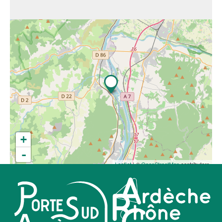
+
-
Leaflet
| ©
OpenStreetMap
contributors