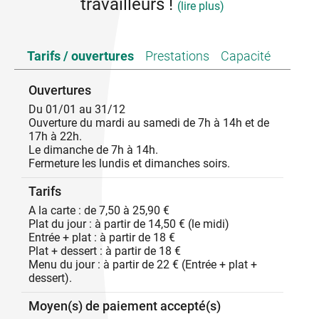
travailleurs !
(lire plus)
Les Terrasses du Rhône sont un lieu vivant où se
Tarifs / ouvertures
Prestations
Capacité
mêlent convivialité et partage :
Le bar, un espace de détente et d’échanges, où l’on
Ouvertures
déguste des boissons dans une ambiance
Du 01/01 au 31/12
chaleureuse.
Ouverture du mardi au samedi de 7h à 14h et de
17h à 22h.
Le restaurant, un lieu de rencontre où vous pourrez
Le dimanche de 7h à 14h.
savourer une cuisine maison, à base de produits de
Fermeture les lundis et dimanches soirs.
saison.
Ouvert sur son environnement, Les Terrasses du
Tarifs
Rhône se trouvent en bordure de la ViaRhona. Elles
sont idéales pour accueillir aussi bien les locaux, les
A la carte : de 7,50 à 25,90 €
touristes, les cyclistes que les travailleurs à tout
Plat du jour : à partir de 14,50 € (le midi)
moment de la journée et même en soirée pendant la
Entrée + plat : à partir de 18 €
période estival pour y déguster un dessert vu sur le
Plat + dessert : à partir de 18 €
Rhône .
Menu du jour : à partir de 22 € (Entrée + plat +
dessert).
C'est avec plaisir que nous recevons les groupes sur
rendez-vous.
Moyen(s) de paiement accepté(s)
Service traiteur : possible également.