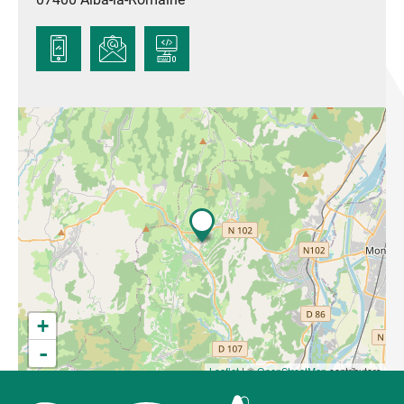
Après une année de travail autour du monde de
l'entreprenariat, une saison d'été et tout en
poursuivant ma vocation première, je suis fière de
vous présenter "Halte Conciergerie".
Le début d'une nouvelle histoire, un doux virage
dans ma vie, le meilleur reste à venir... je l'espère
avec vous.
+
-
Leaflet
| ©
OpenStreetMap
contributors