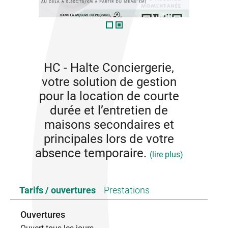
HC - Halte Conciergerie,
votre solution de gestion
pour la location de courte
durée et l’entretien de
maisons secondaires et
principales lors de votre
absence temporaire.
(lire plus)
Moi, c'est Sarah. J'ai 45 ans aujourd'hui. Je vis à
Tarifs / ouvertures
Prestations
Alba-la-Romaine depuis 11 ans et je suis Ardéchoise
depuis toujours.
Ouvertures
Mon métier initial? Educatrice dans un foyer