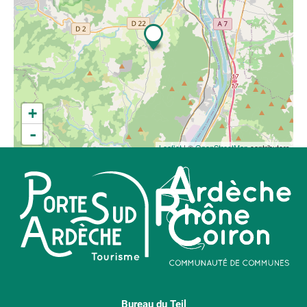
+
-
Leaflet
| ©
OpenStreetMap
contributors
Bureau du Teil