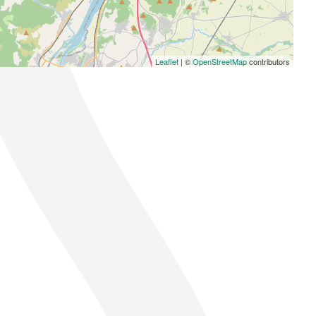
Leaflet
| ©
OpenStreetMap
contributors