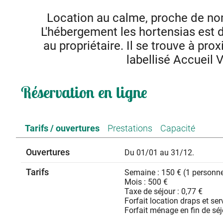
Location au calme, proche de nom
L'hébergement les hortensias est 
au propriétaire. Il se trouve à prox
labellisé Accueil 
A 15 min à pied du centre du village. Entrée indépendan
Réservation en ligne
Nombreuses activités à Cruas (cinéma, lac de pêche, p
l'Ardèche et de la Grott
Tarifs / ouvertures
Prestations
Capacité
Ouvertures
Du 01/01 au 31/12.
Tarifs
Semaine : 150 € (1 personn
Mois : 500 €
Taxe de séjour : 0,77 €
Forfait location draps et serv
Forfait ménage en fin de séj