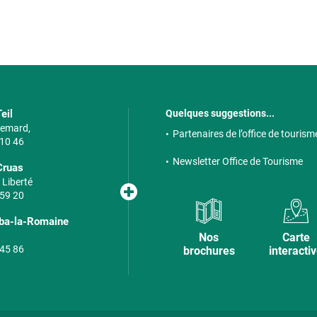
eil
Quelques suggestions...
 Semard,
Partenaires de l’office de tourism
 10 46
Newsletter Office de Tourisme
Cruas
 Liberté
 59 20
lba-la-Romaine
Nos
Carte
 45 86
brochures
interacti