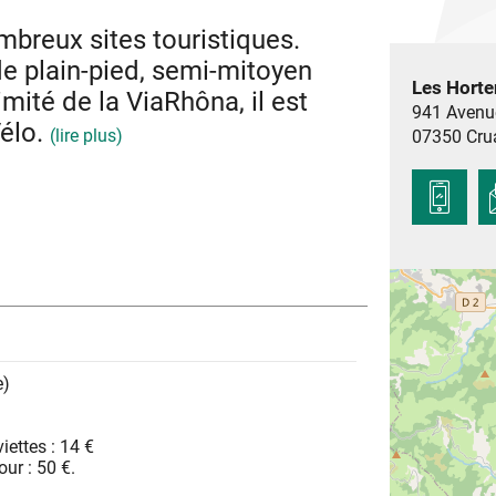
breux sites touristiques.
de plain-pied, semi-mitoyen
Les Horte
imité de la ViaRhôna, il est
941 Avenu
Vélo.
(lire plus)
07350
Cru
te par la terrasse. Jardin clos et ombragé.
ort de plaisance...), proche des Gorges de
e Chauvet 2.
e)
iettes : 14 €
our : 50 €.