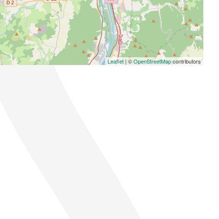
Leaflet
| ©
OpenStreetMap
contributors