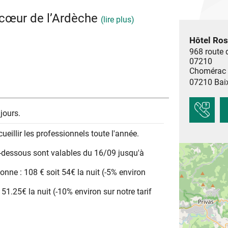
u cœur de l’Ardèche
(lire plus)
Hôtel Ros
 voie douce de la Payre à 500 m. Cycliste,
968 route
la nature, bienvenue ! Hôtel familiale de 18
07210
ccueil vélo avec local sécurisé.
Chomérac
07210
Bai
jours.
illir les professionnels toute l'année.
-dessous sont valables du 16/09 jusqu'à
onne : 108 € soit 54€ la nuit (-5% environ
t 51.25€ la nuit (-10% environ sur notre tarif