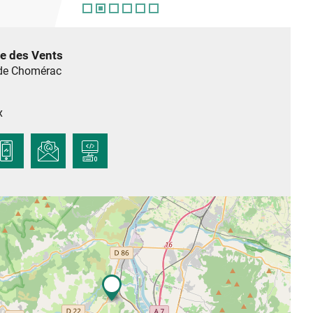
e des Vents
 de Chomérac
x