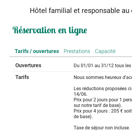
Hôtel familial et responsable a
A 15 mn de l'A7. L’accès à la ViaRhôna est à 1 km, la
Réservation en ligne
marcheur, touriste, VRP, rêveur, gourmand, amoureux de 
chambres proposant petit déjeuner maison, a
Tarifs / ouvertures
Prestations
Capacité
Ouvertures
Du 01/01 au 31/12 tous les 
Tarifs
Nous sommes heureux d'accue
Les réductions proposées ci
14/06.
Prix pour 2 jours pour 1 pers
sur notre tarif de base).
Prix pour 4 jours : 205 € soi
de base).
Taxe de séjour non incluse.