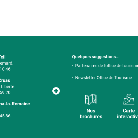
eil
Quelques suggestions...
 Semard,
Partenaires de l’office de tourism
 10 46
Newsletter Office de Tourisme
Cruas
 Liberté
 59 20
lba-la-Romaine
Nos
Carte
 45 86
brochures
interacti