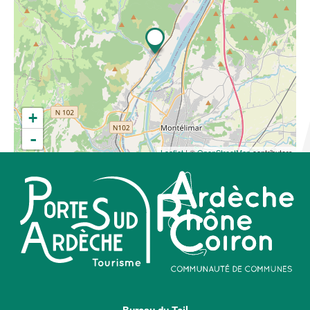
+
-
Leaflet
| ©
OpenStreetMap
contributors