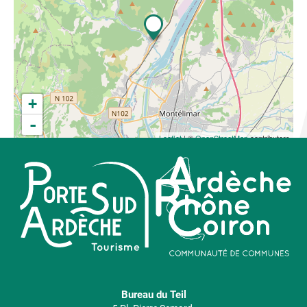
+
-
Leaflet
| ©
OpenStreetMap
contributors
Bureau du Teil