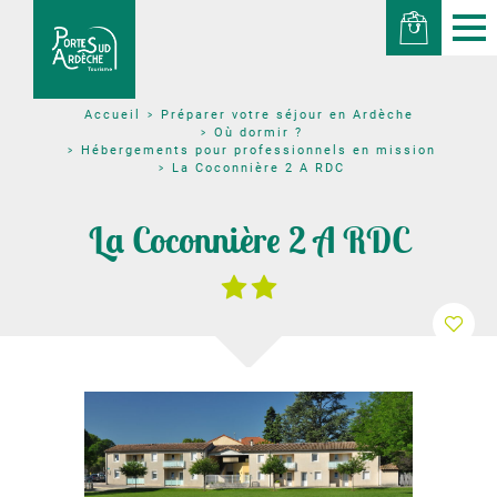
Préparer votre séjour en Ardèche
Accueil
Où dormir ?
Hébergements pour professionnels en mission
La Coconnière 2 A RDC
La Coconnière 2 A RDC