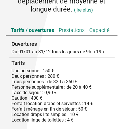
déplacement de moyenne et
longue durée.
(lire plus)
: stagiaires, prestataires des grandes entreprises
Tarifs / ouvertures
Prestations
Capacité
industrielles, mutations...
Situation idéale dans le bassin économique local :
proche de Cruas (CNPE) : 5mn / Tricastin : 35 mn,
Ouvertures
de Montélimar 8 km, Privas, Le Teil 8 km, Viviers.
Du 01/01 au 31/12 tous les jours de 9h à 19h.
Prix spéciaux professionnels à partir de 130 € la
semaine le studio et 340 € appartement de 3
Tarifs
chambres pour 3 personnes.
Notre société est soumise à la TVA, les prix sont
Une personne : 150 €
donnés en TTC sauf mention contraire. Les gîtes
Deux personnes : 280 €
sont déclarés en mairie, la location est officielle et
Trois personnes : de 320 à 360 €
bénéficie d'une assurance professionnelle.
Personne supplémentaire : de 20 à 40 €
Taxe de séjour en sus.
Taxe de séjour : 0,90 €
Caution : 400 €
Forfait location draps et serviettes : 14 €
Forfait ménage en fin de séjour : 50 €
Location draps lits simples : 10 €
Location linge de toilettes : 4 €.