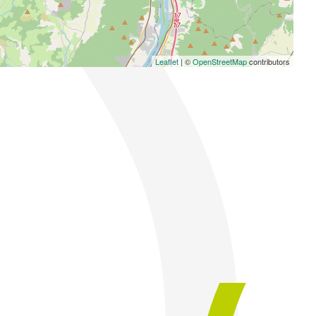
Leaflet
| ©
OpenStreetMap
contributors