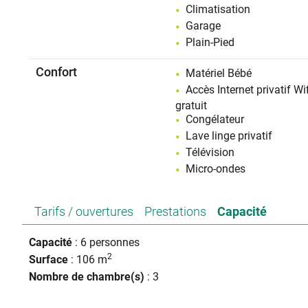
couverte offre un espace convivial po
Climatisation
Garage
Un garage fermé est à disposition, idéal pour sécur
Plain-Pied
Les propriétaires, résidant à proximité, restent disponibl
indépendanc
Confort
Matériel Bébé
Accès Internet privatif Wif
Séjour clé en main : draps, linge de toi
Animaux acceptés sur dem
gratuit
Congélateur
Lave linge privatif
Télévision
Micro-ondes
Tarifs / ouvertures
Prestations
Capacité
Capacité
: 6 personnes
2
Surface
: 106 m
Nombre de chambre(s)
: 3