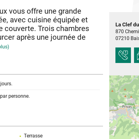
ux vous offre une grande
ée, avec cuisine équipée et
La Clef d
se couverte. Trois chambres
870 Chemi
urcer après une journée de
07210
Bai
plus)
de 3 chambres :
 d’eau privative,
jours.
ble (140 cm),
 par personne.
simples (90 cm),
 servir d’espace détente. Une seconde salle
s équipements, particulièrement appréciables
usieurs jours ou semaines.
xtérieur agréable après le travail. La terrasse
Terrasse