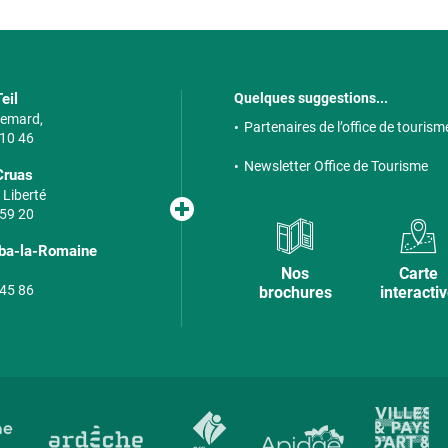
eil
Quelques suggestions...
 Semard,
Partenaires de l’office de tourism
 10 46
Newsletter Office de Tourisme
Cruas
 Liberté
 59 20
lba-la-Romaine
Nos
Carte
 45 86
brochures
interacti