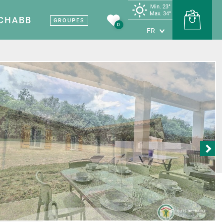
Min. 23°
Max. 34°
 CHABB
GROUPES
0
FR
Terre de vin
Carte touristique
Sites et musées
 Vignobles et
Nos sites et musées
uvertes
e
Patrimoine médiéval
nes viticoles
Les grottes
producteurs
Terre d’industrie
étapes savoureuses
tes et artisans
rte