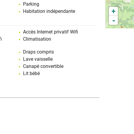
ur les repas en plein air.
Parking
+
Habitation indépendante
iser et mettre à l'abris des deux-roues.
-
es en cas de besoin tout en garantissant votre
e.
Accès Internet privatif Wifi
i
Climatisation
lette et ménage sont inclus.
ande préalable.
Draps compris
Lave vaisselle
Canapé convertible
Lit bébé