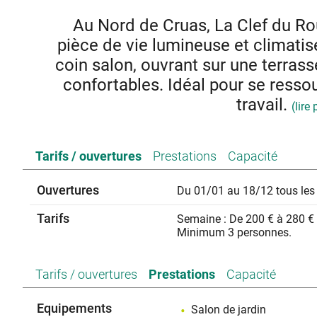
Au Nord de Cruas, La Clef du Ro
pièce de vie lumineuse et climatis
coin salon, ouvrant sur une terras
confortables. Idéal pour se resso
travail.
(lire 
Côté nuit, vous disposez 
Tarifs / ouvertures
Prestations
Capacité
- 1 chambre double avec salle
Ouvertures
Du 01/01 au 18/12 tous les 
- 1 chambre avec lit dou
Tarifs
Semaine : De 200 € à 280 €
- 1 chambre avec deux lits 
Minimum 3 personnes.
Une pièce supplémentaire avec canapé convertible peut
d’eau, un WC indépendant et une buanderie complètent le
Tarifs / ouvertures
Prestations
Capacité
pour les séjours professionnels de pl
Aux beaux jours, le grand jardin permet de profiter d’un e
Equipements
Salon de jardin