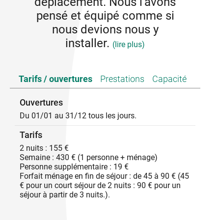
déplacement. Nous l’avons
pensé et équipé comme si
nous devions nous y
installer.
(lire plus)
J’aime cuisiner et partager, lire, les soirées jeux,
Tarifs / ouvertures
Prestations
Capacité
regarder le programme de mon choix à la tv ( TV
connecté HD), écouter la radio ou la musique:
Enceinte Bluetooth, poste radio et CD, quelques
Ouvertures
disques à disposition.
Du 01/01 au 31/12 tous les jours.
Les lits confortables: literie, linge de lit, couettes et
oreillers choisis avec soin chez ikea
Tarifs
Partie nuit au 1er: WC, sdb. Rdc: buanderie, wc. Au
total 120m2
2 nuits : 155 €
Vous l’aurez compris j’aime le confort et l’espace
Semaine : 430 € (1 personne + ménage)
Personne supplémentaire : 19 €
Situé au centre ville rue piétonne de Montélimar
Forfait ménage en fin de séjour : de 45 à 90 € (45
Drome Provençale, ce logement en duplex de 120
€ pour un court séjour de 2 nuits : 90 € pour un
m2 offre tout le confort, l’accessibilité au
séjour à partir de 3 nuits.).
commerces, cinémas, théâtre, médiathèque,
musées, monuments patrimoniaux, Nougaterie,
marchés producteurs, voies verte (Via Rhona),