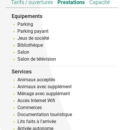
Tarifs / ouvertures
Prestations
Capacité
baignades,...,tout en offrant une ambiance paisible.
Agencé et décoré avec le plus grand soin afin de
Equipements
vous proposer une vraie qualité d’accueil. Nous
seront à votre disposition afin de facilité votre
Parking
séjour.
Parking payant
Bienvenue chez vous !
Jeux de société
Bibliothèque
Salon
Salon de télévision
Services
Animaux acceptés
Animaux avec supplément
Ménage avec supplément
Accès Internet Wifi
Commerces
Documentation touristique
Lits faits à l'arrivée
Arrivée autonome