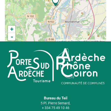
+
-
Leaflet
| ©
OpenStreetMap
contributors
Bureau du Teil
5 Pl. Pierre Semard,
+ 334 75 49 10 46