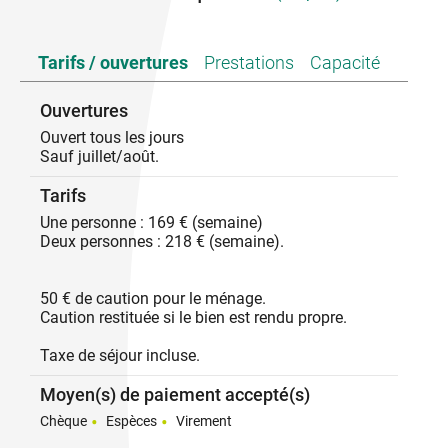
Meublé de 70m2 situé au 1er étage d'une maison de
Tarifs / ouvertures
Prestations
Capacité
village, labellisé Village de Caractère. Comprenant
une chambre avec deux couchages de 90 cm (peut
les rassembler pour un couchage de 180 cm). Un
Ouvertures
salon/Salle à manger , coin cuisine tout équipé,
Ouvert tous les jours
salle de bain et toilettes séparés.
Sauf juillet/août.
Également possibilité d'abri pour vélo dans local au
rez de chaussée. Parking voiture proximité mairie et
Tarifs
/ ou église ; Chauffage central au mazout. Internet ,
connexion fibre
Une personne : 169 € (semaine)
Deux personnes : 218 € (semaine).
50 € de caution pour le ménage.
Caution restituée si le bien est rendu propre.
Taxe de séjour incluse.
Moyen(s) de paiement accepté(s)
Chèque
Espèces
Virement