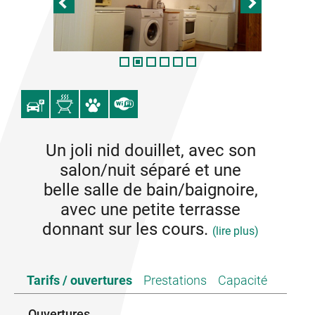
Un joli nid douillet, avec son
salon/nuit séparé et une
belle salle de bain/baignoire,
avec une petite terrasse
donnant sur les cours.
(lire plus)
Ce joli studio vous propose sa jolie cuisine
Tarifs / ouvertures
Prestations
Capacité
indépendante, son coin séjour/couchage tout
équipé et une jolie salle de bain/baignoire. Il est en
accès direct à deux cours communes équipées de
Ouvertures