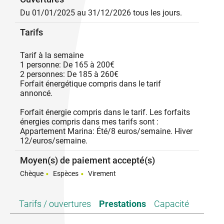
bains de soleil, de salon de jardin, barbecue, table de
Du 01/01/2025 au 31/12/2026 tous les jours.
ping-pong, banc de musculation et vélo fixe. Sa
situation permet un accès rapide à tous les sites
Tarifs
touristiques, culturels et sportifs.
Tarif à la semaine
1 personne: De 165 à 200€
2 personnes: De 185 à 260€
Forfait énergétique compris dans le tarif
annoncé.
Forfait énergie compris dans le tarif. Les forfaits
énergies compris dans mes tarifs sont :
Appartement Marina: Été/8 euros/semaine. Hiver
12/euros/semaine.
Moyen(s) de paiement accepté(s)
Chèque
Espèces
Virement
Tarifs / ouvertures
Prestations
Capacité