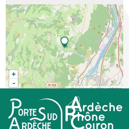
+
-
Leaflet
| ©
OpenStreetMap
contributors