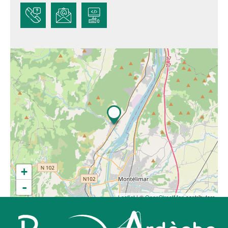
+
-
Leaflet
| ©
OpenStreetMap
contributors