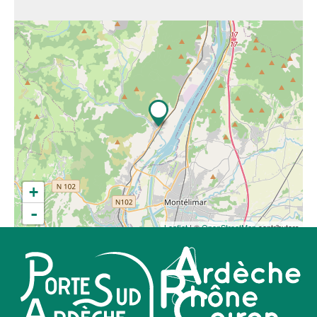
+
-
Leaflet
| ©
OpenStreetMap
contributors