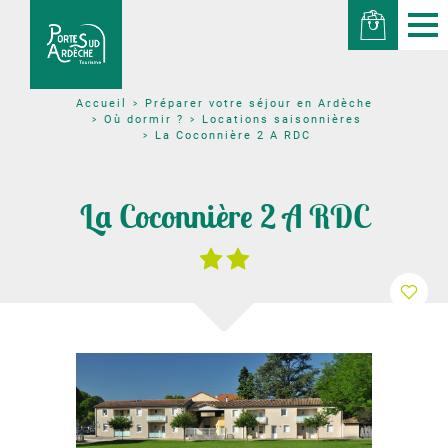
Préparer votre séjour en Ardèche
Accueil
Où dormir ?
Locations saisonnières
La Coconnière 2 A RDC
La Coconnière 2 A RDC