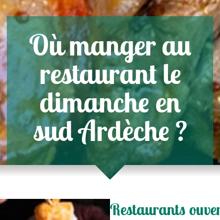
Où manger au
restaurant le
dimanche en
sud Ardèche ?
Restaurants ouve