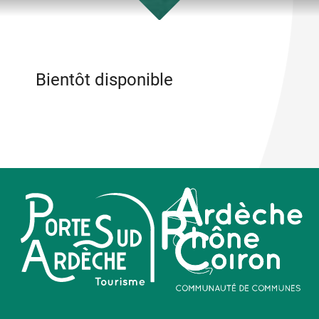
Bientôt disponible