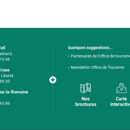
eil
Quelques suggestions...
 Semard,
Partenaires de l’office de tourism
 10 46
Newsletter Office de Tourisme
Cruas
 Liberté
 59 20
lba-la-Romaine
Nos
Carte
 45 86
brochures
interacti