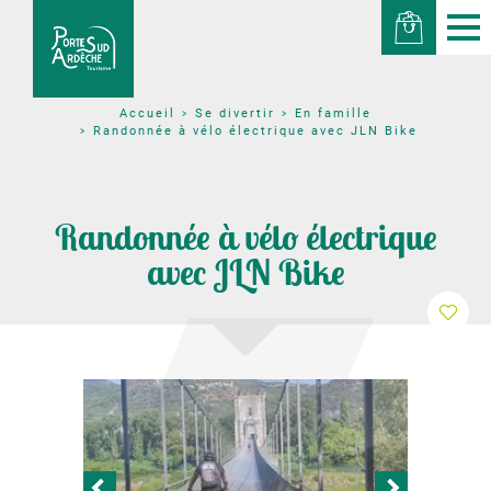
Se divertir
En famille
Accueil
Randonnée à vélo électrique avec JLN Bike
Randonnée à vélo électrique
avec JLN Bike