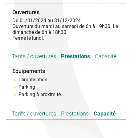
Vous pourrez découvrir chez nous des produits
Ouvertures
pleins de saveurs : macarons, pain bio, confiseries,
Du 01/01/2024 au 31/12/2024
douceurs (crêpes, glaces) ou encore différentes
Ouverture du mardi au samedi de 6h à 19h30. Le
variétés de pain. Régalez-vous avec nos salades,
dimanche de 6h à 18h30.
nos quiches ou nos pizzas. Nous disposons de
Fermé le lundi.
produits sans sel. Jetez un œil à nos chocolats de
Noël ou de Pâques, nos petits-fours salés ou sucrés
et nos pièces montées. Service de pâtisseries sur
Tarifs / ouvertures
Prestations
Capacité
commande.
Clientèle en itinérance, et amis cyclistes, nous vous
proposons de vous poser pour déjeuner, un espace
Equipements
ombragé est aménagé en toute simplicité rien que
pour vous.
Climatisation
Parking
Parking à proximité
Tarifs / ouvertures
Prestations
Capacité