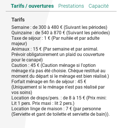
D'une superficie de 60 m2, notre gîte saura vous
Tarifs / ouvertures
Prestations
Capacité
séduire par son charme et son authenticité. Vous
goûterez la quiétude des lieux le temps de votre
séjour et serez idéalement situés pour partir à la
Tarifs
découverte des mille et une facettes du Sud
Semaine : de 300 à 480 € (Suivant les périodes)
Ardèche, ainsi que de la Drôme Provençale toute
Quinzaine : de 540 à 870 € (Suivant les périodes)
proche.
Taxe de séjour : 1 € (Par nuitée et par adulte
majeur)
Animaux : 15 € (Par semaine et par animal.
Prévoir obligatoirement un plaid ou couverture
pour le canapé)
Caution : 45 € (Caution ménage si l'option
ménage n'a pas été choisie. Chèque restitué au
moment du départ si le ménage est bien réalisé.)
Forfait ménage en fin de séjour : 45 €
(Uniquement si le ménage n'est pas réalisé par
vos soins)
Location de draps/pers. : de 8 à 15 € (Prix mini:
Lit 1 pers. Prix maxi : lit 2 pers.)
Location linge de maison : 7 € (par personne
(Serviette et gant de toilette et serviette de bain)).