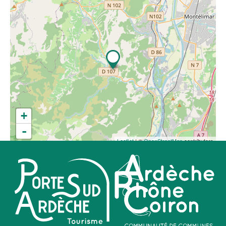
+
-
Leaflet
| ©
OpenStreetMap
contributors