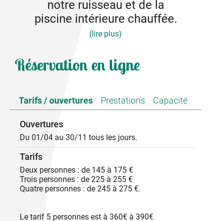
notre ruisseau et de la
piscine intérieure chauffée.
(lire plus)
Nous vous accueillons dans nos 3 chambres
Réservation en ligne
d'hôtes d'une surface de 25 à 35 m², chacune avec
vaste sanitaire privatif. Ameublement et décoration
très soignés. Vous vous baignez dans la rivière qui
borde notre propriété, et vous profitez de notre
Tarifs / ouvertures
Prestations
Capacité
grande piscine intérieure de 32m², du sauna et du
hammam. Table d'hôtes sur réservation.
Ouvertures
Supplément 30 euros pour séjour d'une nuitée.
Personne supplémentaire de 40€ à 70€.
Du 01/04 au 30/11 tous les jours.
Tarifs
Deux personnes : de 145 à 175 €
Trois personnes : de 225 à 255 €
Quatre personnes : de 245 à 275 €.
Le tarif 5 personnes est à 360€ à 390€