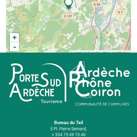
+
-
Leaflet
| ©
OpenStreetMap
contributors
Bureau du Teil
5 Pl. Pierre Semard,
+ 334 75 49 10 46