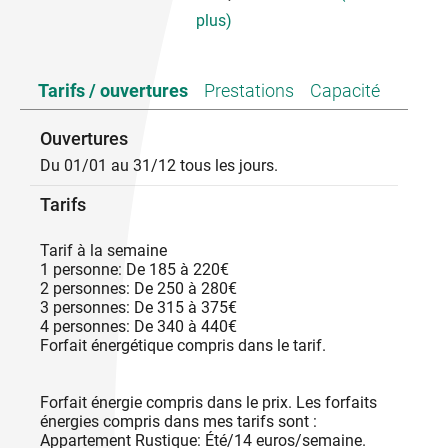
plus)
Appartement F3, lumineux, vous propose deux
Tarifs / ouvertures
Prestations
Capacité
grandes chambres, un vaste salon, une grande
cuisine, une salle de douche et un toilette séparé. Il
donne accès également à deux cours intérieurs
Ouvertures
comprenant salon de jardin, barbecue, bain de soleil,
Du 01/01 au 31/12 tous les jours.
table de ping-pong, banc de musculation et vélo
fixe. Il est proche de tous commerces, services et de
Tarifs
nombreuses activités (musées, boulodrome,
baignades, cinéma, châteaux ...).
Tarif à la semaine
1 personne: De 185 à 220€
2 personnes: De 250 à 280€
3 personnes: De 315 à 375€
4 personnes: De 340 à 440€
Forfait énergétique compris dans le tarif.
Forfait énergie compris dans le prix. Les forfaits
énergies compris dans mes tarifs sont :
Appartement Rustique: Été/14 euros/semaine.