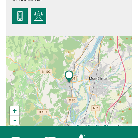
+
-
Leaflet
| ©
OpenStreetMap
contributors