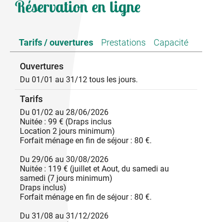
Bastide médiévale rénovée avec soin en Ardèche
Réservation en ligne
méridionale pour 6 personnes au bord de la rivière
Escoutay avec les alentours Privatif vous disposez
d'une d'une cuisine équipée indépendante, un
séjour/salon un WC indépendant, à l'étage: la salle
Tarifs / ouvertures
Prestations
Capacité
de bain, 3 chambres 2 avec lit 140 cm, et 1 plus
petite avec 1 lit de 2x80cm. Une grande terrasse
Ouvertures
ombragée bien exposée, Salon de jardin, Barbecue.
Au bord de la rivière.
Du 01/01 au 31/12 tous les jours.
Tarifs
Du 01/02 au 28/06/2026
Nuitée : 99 € (Draps inclus
Location 2 jours minimum)
Forfait ménage en fin de séjour : 80 €.
Du 29/06 au 30/08/2026
Nuitée : 119 € (juillet et Aout, du samedi au
samedi (7 jours minimum)
Draps inclus)
Forfait ménage en fin de séjour : 80 €.
Du 31/08 au 31/12/2026