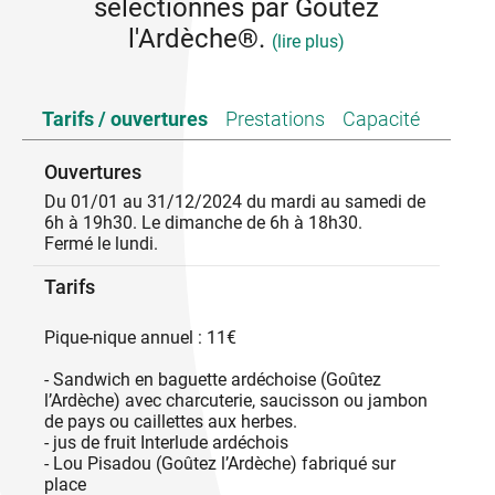
sélectionnés par Goûtez
l'Ardèche®.
(lire plus)
A vélo, en rando ou en auto, faites une pause pique-
Tarifs / ouvertures
Prestations
Capacité
nique au Moulin de Bruno !
A déguster sur place ou à emporter pour un pique-
nique.
Ouvertures
Vous pourrez découvrir chez nous des produits
Du 01/01 au 31/12/2024 du mardi au samedi de
pleins de saveurs : macarons, pain bio, confiseries,
6h à 19h30. Le dimanche de 6h à 18h30.
douceurs (crêpes, glaces) ou encore différentes
Fermé le lundi.
variétés de pain. Régalez-vous avec nos salades,
nos quiches ou nos pizzas. Nous disposons de
Tarifs
produits sans sel. Jetez un œil à nos chocolats de
Noël ou de Pâques, nos petits-fours salés ou sucrés
et nos pièces montées. Service de pâtisseries sur
Pique-nique annuel : 11€
commande.
- Sandwich en baguette ardéchoise (Goûtez
l’Ardèche) avec charcuterie, saucisson ou jambon
de pays ou caillettes aux herbes.
- jus de fruit Interlude ardéchois
- Lou Pisadou (Goûtez l’Ardèche) fabriqué sur
place