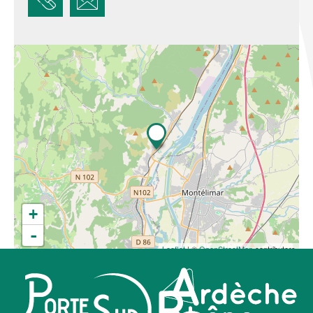
+
-
Leaflet
| ©
OpenStreetMap
contributors