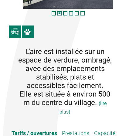
L’aire est installée sur un
espace de verdure, ombragé,
avec des emplacements
stabilisés, plats et
accessibles facilement.
Elle est située à environ 500
m du centre du village.
(lire
plus)
Bienvenue à Alba la romaine, village de caractère .
Tarifs / ouvertures
Prestations
Capacité
Nouvelle aire d’accueil et de stationnement qui