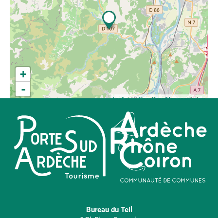
+
-
Leaflet
| ©
OpenStreetMap
contributors
Bureau du Teil