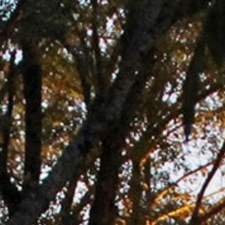
professionnels
Domaines
en
viticoles
déplacement
Aires camping-
cars