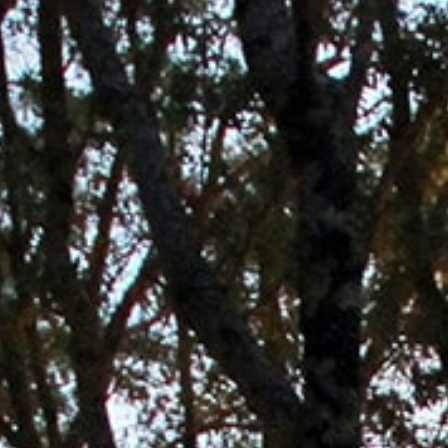
Ardèche
Rhône Coiron
Taxe de séjour