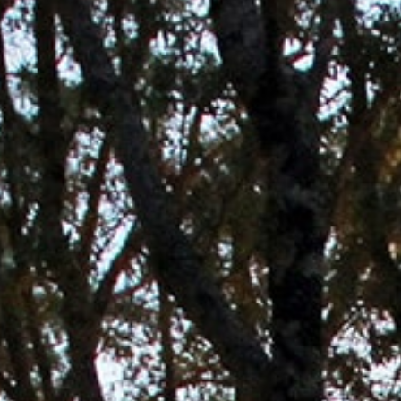
Ardèche
Rhône Coiron
Taxe de séjour