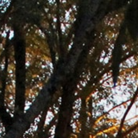
professionnels
Domaines
en
viticoles
déplacement
Aires camping-
cars