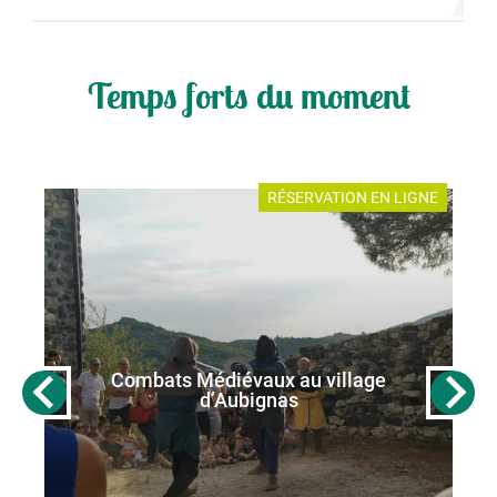
Temps forts du moment
E
RÉSERVATION EN LIGNE
Combats Médiévaux au village
d’Aubignas